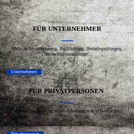
FÜR UNTERNEHMER
—
Mehr zu Steuerberatung, Buchhaltung, Betriebsprüfungen,
Unternehmensnachfolge…
Unternehmen
FÜR PRIVATPERSONEN
—
Mehr zu Einkommensteuer, Erbschaften & Schenkungen
Privatpersonen