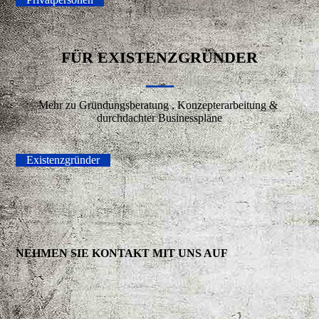
FÜR EXISTENZGRÜNDER
—
Mehr zu Gründungsberatung , Konzepterarbeitung &
durchdachter Businesspläne
Existenzgründer
NEHMEN SIE KONTAKT MIT UNS AUF