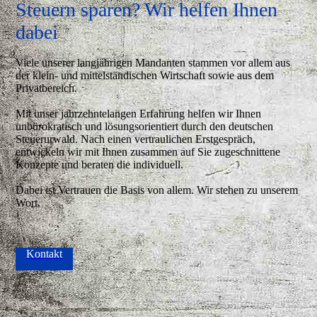
Steuern sparen? Wir helfen Ihnen
dabei
Viele unserer langjährigen Mandanten stammen vor allem aus
der klein- und mittelständischen Wirtschaft sowie aus dem
Privatbereich.
Mit unser jahrzehntelangen Erfahrung helfen wir Ihnen
unbürokratisch und lösungsorientiert durch den deutschen
Steuerurwald. Nach einen vertraulichen Erstgespräch,
entwickeln wir mit Ihnen zusammen auf Sie zugeschnittene
Konzepte und beraten die individuell.
Dabei ist Vertrauen die Basis von allem. Wir stehen zu unserem
Wort.
Kontakt