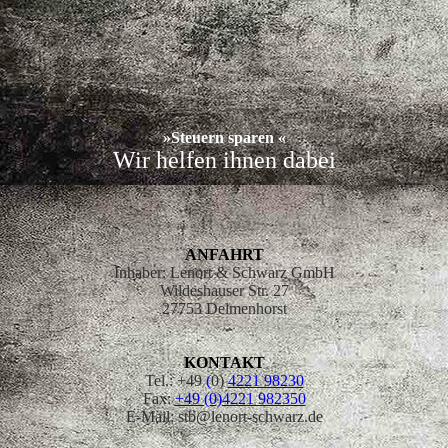
»Steuern sparen
«
Wir helfen ihnen dabei
ANFAHRT
Inhaber: Lenort & Schwarz GmbH
Wildeshauser Str. 27
27753 Delmenhorst
KONTAKT
Tel.: +49
(
0)
4221 98230
Fax:
+49 (0)4221 982350
E-Mail: stb@lenort-schwarz.de